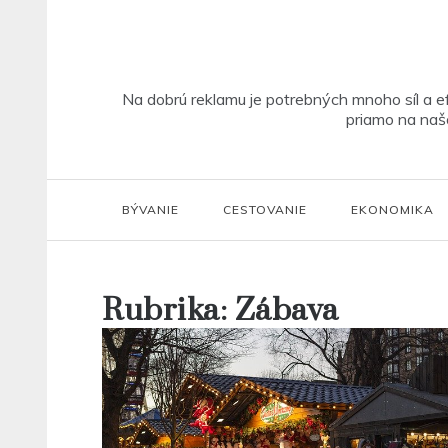
Skip
to
content
Na dobrú reklamu je potrebných mnoho síl a ef
priamo na našo
BÝVANIE
CESTOVANIE
EKONOMIKA
Rubrika:
Zábava