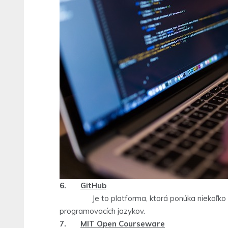
6.
GitHub
Je to platforma, ktorá ponúka niekoľko stov
programovacích jazykov.
7.
MIT Open Courseware