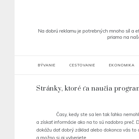
Skip
to
content
Na dobrú reklamu je potrebných mnoho síl a ef
priamo na našo
BÝVANIE
CESTOVANIE
EKONOMIKA
Stránky, ktoré ťa naučia progr
Časy, kedy ste sa len tak ľahko nemohli do
a získať informácie ako na to sú nadobro preč. D
dokážu dať dobrý základ alebo dokonca vás to aj
a možno si aj vyberiete.