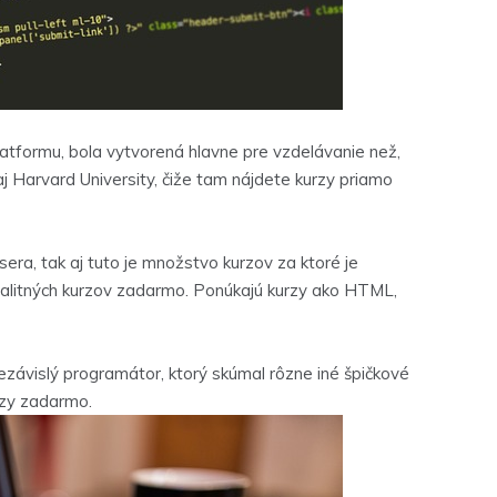
ormu, bola vytvorená hlavne pre vzdelávanie než,
aj Harvard University, čiže tam nájdete kurzy priamo
 tak aj tuto je množstvo kurzov za ktoré je
kvalitných kurzov zadarmo. Ponúkajú kurzy ako HTML,
islý programátor, ktorý skúmal rôzne iné špičkové
rzy zadarmo.