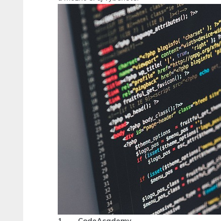
1.
CodeAcademy