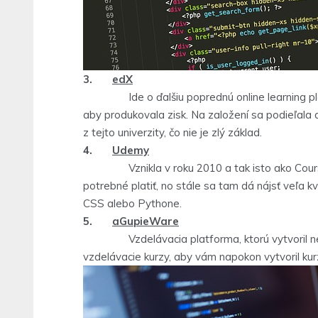
3.
edX
Ide o ďalšiu poprednú online learning platf
aby produkovala zisk. Na založení sa podieľala 
z tejto univerzity, čo nie je zlý základ.
4.
Udemy
Vznikla v roku 2010 a tak isto ako Coursera,
potrebné platiť, no stále sa tam dá nájsť veľa 
CSS alebo Pythone.
5.
aGupieWare
Vzdelávacia platforma, ktorú vytvoril nezáv
vzdelávacie kurzy, aby vám napokon vytvoril ku