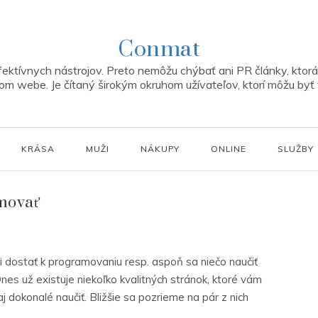
Conmat
ektívnych nástrojov. Preto nemôžu chýbať ani PR články, ktorá 
m webe. Je čítaný širokým okruhom užívateľov, ktorí môžu byť 
KRÁSA
MUŽI
NÁKUPY
ONLINE
SLUŽBY
amovať
stať k programovaniu resp. aspoň sa niečo naučiť
nes už existuje niekoľko kvalitných stránok, ktoré vám
 dokonalé naučiť. Bližšie sa pozrieme na pár z nich