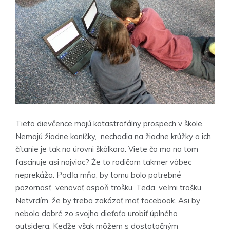
Tieto dievčence majú katastrofálny prospech v škole.
Nemajú žiadne koníčky, nechodia na žiadne krúžky a ich
čítanie je tak na úrovni škôlkara. Viete čo ma na tom
fascinuje asi najviac? Že to rodičom takmer vôbec
neprekáža. Podľa mňa, by tomu bolo potrebné
pozornosť venovať aspoň trošku. Teda, veľmi trošku.
Netvrdím, že by treba zakázať mať facebook. Asi by
nebolo dobré zo svojho dieťaťa urobiť úplného
outsidera. Keďže však môžem s dostatočným