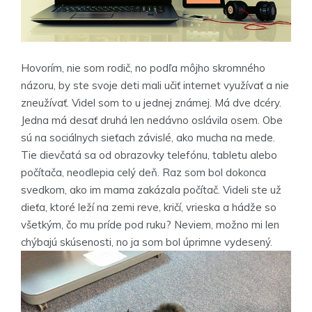
Hovorím, nie som rodič, no podľa môjho skromného
názoru, by ste svoje deti mali učiť internet využívať a nie
zneužívať. Videl som to u jednej známej. Má dve dcéry.
Jedna má desať druhá len nedávno oslávila osem. Obe
sú na sociálnych sieťach závislé, ako mucha na mede.
Tie dievčatá sa od obrazovky telefónu, tabletu alebo
počítača, neodlepia celý deň. Raz som bol dokonca
svedkom, ako im mama zakázala počítač. Videli ste už
dieťa, ktoré leží na zemi reve, kričí, vrieska a hádže so
všetkým, čo mu príde pod ruku? Neviem, možno mi len
chýbajú skúsenosti, no ja som bol úprimne vydesený.