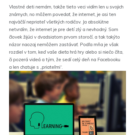
Vlastné deti nemám, takže tieto veci vidím len u svojich
známych, no môžem povedať, že internet, je asi ten
najväčší nepriateľ všetkých rodičov. Ja absolútne
netvrdím, že internet je pre detí zlý a nevhodný. Som
človek žijúci v dvadsiatom prvom storočí, a tak takýto
názor naozaj nemôžem zastávať. Podľa mňa je však
rozdiel v tom, keď vaše dieťa hrá hry alebo si niečo číta,
či pozerá videá a tým, že sedí celý deň na Facebooku
a len chatuje s „priateľmi“.