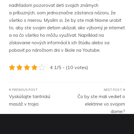
nadhľadom pozorovať deti svojich známych
a príbuzných, som jednoznačne zástanca názoru, že
všetko s mierou. Myslím si, že by ste mali hlavne urobiť
to, aby ste svojim deťom ukázali, ako výborný je internet
a na čo všetko ho môžu využívať. Napríklad na
získavanie nových informácií k ich štúdiu alebo sa
pobaviť po náročnom dni v škole na Youtube.
4.1/5 - (10 votes)
Navigace
Vyskúšajte tantrickú
Čo by ste mali vedieť o
pro
masáž v trojici
elektrine vo svojom
dome?
příspěvek