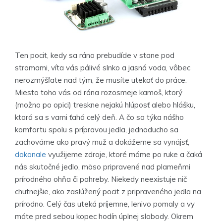
Ten pocit, kedy sa ráno prebudíde v stane pod
stromami, víta vás pálivé slnko a jasná voda, vôbec
nerozmýšľate nad tým, že musíte utekať do práce.
Miesto toho vás od rána rozosmeje kamoš, ktorý
(možno po opici) treskne nejakú hlúposť alebo hlášku,
ktorá sa s vami ťahá celý deň. A čo sa týka nášho
komfortu spolu s prípravou jedla, jednoducho sa
zachováme ako pravý muž a dokážeme sa vynájsť,
dokonale
využijeme zdroje, ktoré máme po ruke a čaká
nás skutočné jedlo, mäso pripravené nad plameňmi
prírodného ohňa či pahreby. Niekedy neexistuje nič
chutnejšie, ako zaslúžený pocit z pripraveného jedla na
prírodno. Celý čas uteká príjemne, lenivo pomaly a vy
máte pred sebou kopec hodín úplnej slobody. Okrem