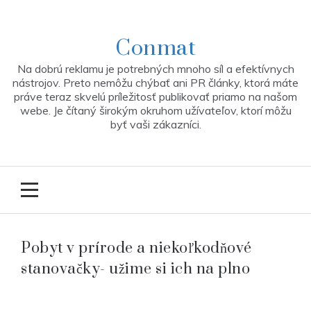
Skip
to
content
Conmat
Na dobrú reklamu je potrebných mnoho síl a efektívnych
nástrojov. Preto nemôžu chýbať ani PR články, ktorá máte
práve teraz skvelú príležitosť publikovať priamo na našom
webe. Je čítaný širokým okruhom užívateľov, ktorí môžu
byť vaši zákazníci.
Pobyt v prírode a niekoľkodňové
stanovačky- užime si ich na plno