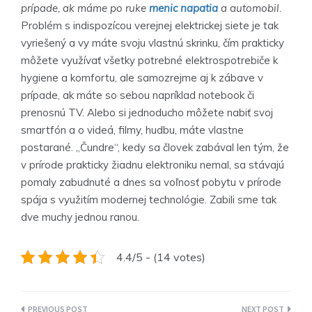
prípade, ak máme po ruke
menic napatia
a automobil.
Problém s indispozícou verejnej elektrickej siete je tak
vyriešený a vy máte svoju vlastnú skrinku, čím prakticky
môžete využívať všetky potrebné elektrospotrebiče k
hygiene a komfortu, ale samozrejme aj k zábave v
prípade, ak máte so sebou napríklad notebook či
prenosnú TV. Alebo si jednoducho môžete nabiť svoj
smartfón a o videá, filmy, hudbu, máte vlastne
postarané. „Čundre“, kedy sa človek zabával len tým, že
v prírode prakticky žiadnu elektroniku nemal, sa stávajú
pomaly zabudnuté a dnes sa voľnosť pobytu v prírode
spája s využitím modernej technológie. Zabili sme tak
dve muchy jednou ranou.
4.4/5 - (14 votes)