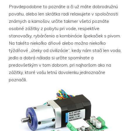
Pravdepodobne to poznáte a či už máte dobrodružnú
povahu, alebo len skrátka radi relaxujete v spoločnosti
známych a kamošov, určite takmer všetci poznáte
osobné zážitky z pobytu pri vode, respektíve
stanovačky, rybárčenia a kombinácie špekačiek s pivom.
Na takéto niekoľko dňové alebo možno niekoľko
týždňové „úteky od civilizácie“, kedy nám stačí len voda,
jedlo a dobrá nálada si určite spomínate a
predovšetkým v tom dobrom, pri najhoršom ako na
zážitky, ktoré vašu letnú dovolenku jednoznačne
poznačili.