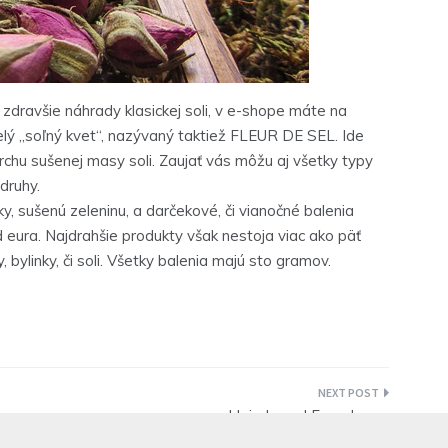
a zdravšie náhrady klasickej soli, v e-shope máte na
nelý „soľný kvet“, nazývaný taktiež FLEUR DE SEL. Ide
vrchu sušenej masy soli. Zaujať vás môžu aj všetky typy
druhy.
ky, sušenú zeleninu, a darčekové, či vianočné balenia
d eura. Najdrahšie produkty však nestoja viac ako päť
 bylinky, či soli. Všetky balenia majú sto gramov.
Hairplus od Facedermy