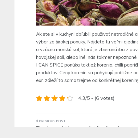
Ak ste si v kuchyni obľúbili používať netradičné 
výber zo širokej ponuky. Nájdete tu veľmi ojedi
o vzácnu morskú soľ, ktorá je zbieraná iba z po
havajskej soli, alebo iné, nás takmer nepoznané 
I CAN SPICE ponúka taktiež korenia, chilli paprič
produktov. Ceny korenín sa pohybujú približne o
eur. záleží to samozrejme od konkrétnej koreniny,
4.3/5 - (6 votes)
Navigace
Zbavte sa elektromagnetického žiarenia
pro
pomocou kúsku kamienka