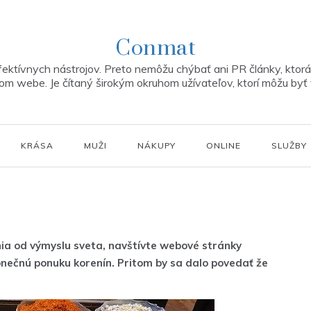
Conmat
ektívnych nástrojov. Preto nemôžu chýbať ani PR články, ktorá 
m webe. Je čítaný širokým okruhom užívateľov, ktorí môžu byť 
KRÁSA
MUŽI
NÁKUPY
ONLINE
SLUŽBY
enia od výmyslu sveta, navštívte webové stránky
onečnú ponuku korenín. Pritom by sa dalo povedať že