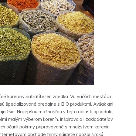
é koreniny natrafíte len zriedka. Vo väčších mestách
sú špecializované predajne s BIO produktmi. Avšak ani
najnižšia. Najlepšou možnosťou v tejto oblasti aj naďalej
eľmi malým výberom korenín, inšpirovala i zakladateľov
e ich očarili pokrmy pripravované s množstvom korenín,
v internetovom obchode firmy nájdete naozaj širokú