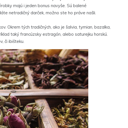
 výrobky majú i jeden bonus navyše. Sú balené
áte netradičný darček, možno ste ho práve našli.
ov. Okrem tých tradičných, ako je šalvia, tymian, bazalka,
ríklad taký francúzsky estragón, alebo saturejku horskú.
 či ibišteku.