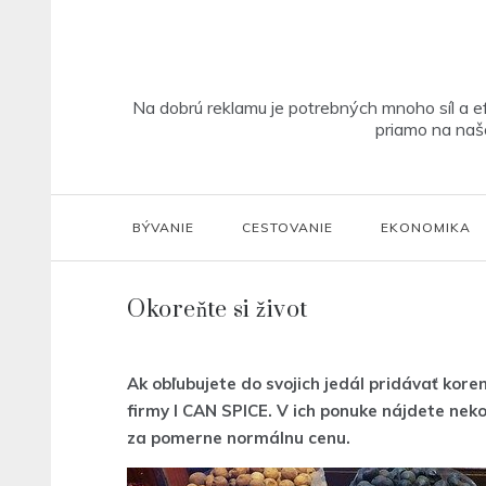
Skip
to
content
Na dobrú reklamu je potrebných mnoho síl a ef
priamo na našo
BÝVANIE
CESTOVANIE
EKONOMIKA
Okoreňte si život
Ak obľubujete do svojich jedál pridávať kor
firmy I CAN SPICE. V ich ponuke nájdete nek
za pomerne normálnu cenu.