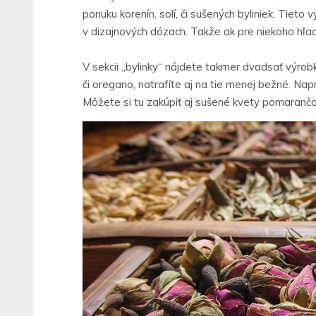
ponuku korenín, solí, či sušených byliniek. Tieto
v dizajnových dózach. Takže ak pre niekoho hľad
V sekcii „bylinky“ nájdete takmer dvadsať výrobk
či oregano, natrafíte aj na tie menej bežné. Nap
Môžete si tu zakúpiť aj sušené kvety pomarančov,