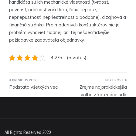
kandidáta sú ich mechanické vlastnosti (tvrdosť,
pevnosť, odolnosť voči tlaku, ťahu, teplote,
nepriepustnosť, nepriestrelnosť a podobne), dizajnová a
finančná stránka. Pre moderných konštruktérov nie je
problém vyhovieť žiadnej, ani tej nešpecifickejšie
požiadavke zadávateľa objednávky.
4.2/5 - (5 votes)
Navigace
Podstata všetkých vecí
Zrejme najpraktickejšia
pro
voľba z kategórie udíc
příspěvek
All Rights Reserved 2020