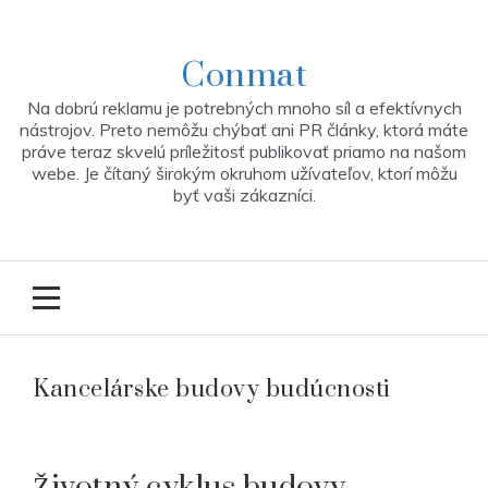
Skip
to
content
Conmat
Na dobrú reklamu je potrebných mnoho síl a efektívnych
nástrojov. Preto nemôžu chýbať ani PR články, ktorá máte
práve teraz skvelú príležitosť publikovať priamo na našom
webe. Je čítaný širokým okruhom užívateľov, ktorí môžu
byť vaši zákazníci.
Kancelárske budovy budúcnosti
Životný cyklus budovy