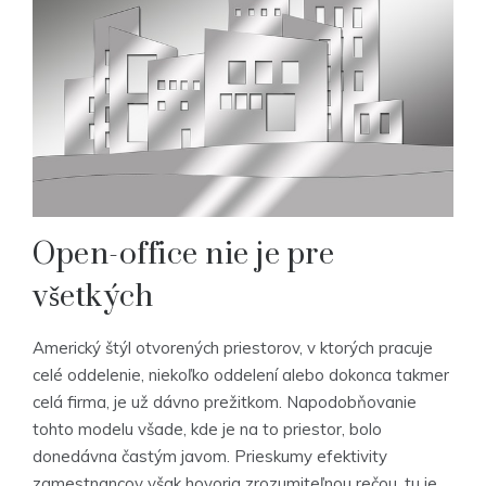
Open-office nie je pre
všetkých
Americký štýl otvorených priestorov, v ktorých pracuje
celé oddelenie, niekoľko oddelení alebo dokonca takmer
celá firma, je už dávno prežitkom. Napodobňovanie
tohto modelu všade, kde je na to priestor, bolo
donedávna častým javom. Prieskumy efektivity
zamestnancov však hovoria zrozumiteľnou rečou, tu je