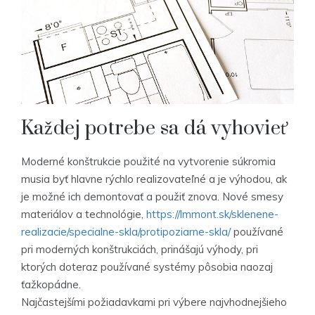
Každej potrebe sa dá vyhovieť
Moderné konštrukcie použité na vytvorenie súkromia
musia byť hlavne rýchlo realizovateľné a je výhodou, ak
je možné ich demontovať a použiť znova. Nové smesy
materiálov a technológie,
https://lmmont.sk/sklenene-
realizacie/specialne-skla/protipoziarne-skla/
používané
pri moderných konštrukciách, prinášajú výhody, pri
ktorých doteraz používané systémy pôsobia naozaj
ťažkopádne.
Najčastejšími požiadavkami pri výbere najvhodnejšieho