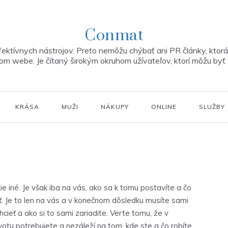
Conmat
ektívnych nástrojov. Preto nemôžu chýbať ani PR články, ktorá 
m webe. Je čítaný širokým okruhom užívateľov, ktorí môžu byť 
KRÁSA
MUŽI
NÁKUPY
ONLINE
SLUŽBY
tie iné. Je však iba na vás, ako sa k tomu postavíte a čo
ať. Je to len na vás a v konečnom dôsledku musíte sami
cieť a ako si to sami zariadite. Verte tomu, že v
votu potrebujete a nezáleží na tom, kde ste a čo robíte.