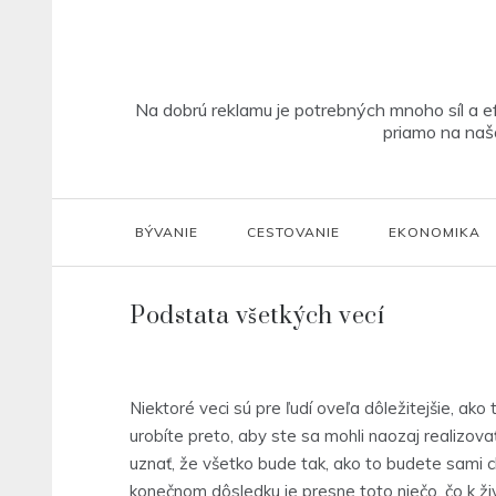
Skip
to
content
Na dobrú reklamu je potrebných mnoho síl a ef
priamo na našo
BÝVANIE
CESTOVANIE
EKONOMIKA
Podstata všetkých vecí
Niektoré veci sú pre ľudí oveľa dôležitejšie, ako 
urobíte preto, aby ste sa mohli naozaj realizov
uznať, že všetko bude tak, ako to budete sami ch
konečnom dôsledku je presne toto niečo, čo k ži