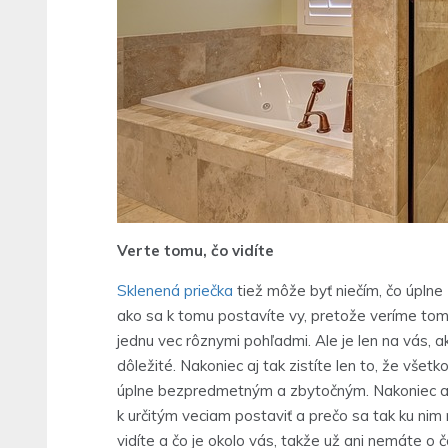
Verte tomu, čo vidíte
Sklenená priečka
tiež môže byť niečím, čo úplne
ako sa k tomu postavíte vy, pretože veríme to
jednu vec rôznymi pohľadmi. Ale je len na vás, 
dôležité. Nakoniec aj tak zistíte len to, že vše
úplne bezpredmetným a zbytočným. Nakoniec ale a
k určitým veciam postaviť a prečo sa tak ku nim 
vidíte a čo je okolo vás, takže už ani nemáte o 