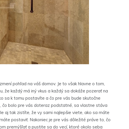
 zmení pohľad na váš domov. Je to však hlavne o tom,
mu, že každý má iný vkus a každý sa dokáže pozerať na
ako sa k tomu postavíte a čo pre vás bude skutočne
tko, čo bolo pre vás doteraz podstatné, sa vlastne stáva
j tak zistíte, že vy sami najlepšie viete, ako sa máte
máte postaviť. Nakoniec je pre vás dôležité práve to, čo
čom premýšľať a pustite sa do vecí, ktoré okolo seba