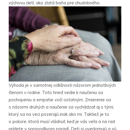
výchovu detí, ako zlatá baňa pre chudobného.
Výhoda je v samotnej odlišnosti názorom jednotlivých
členom v rodine. Toto hneď vedie k naučeniu sa
pochopeniu a empatie voči ostatným. Zmierenie sa
s názormi druhých a naučenie sa vychádzať aj s tými,
ktorý sa na veci pozerajú inak ako mi. Taktiež je to
o pokore, ktorá musí vládnuť, keď je vás veľa a na rad
prídete v spravodlivom poradí. Deti si uvedomujú a sú