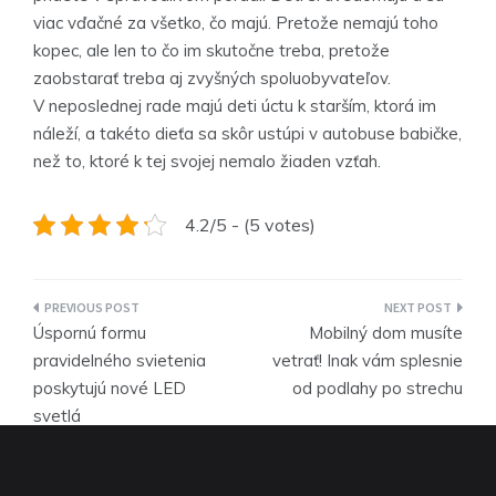
viac vďačné za všetko, čo majú. Pretože nemajú toho
kopec, ale len to čo im skutočne treba, pretože
zaobstarať treba aj zvyšných spoluobyvateľov.
V neposlednej rade majú deti úctu k starším, ktorá im
náleží, a takéto dieťa sa skôr ustúpi v autobuse babičke,
než to, ktoré k tej svojej nemalo žiaden vzťah.
4.2/5 - (5 votes)
Navigace
Úspornú formu
Mobilný dom musíte
pro
pravidelného svietenia
vetrať! Inak vám splesnie
poskytujú nové LED
od podlahy po strechu
příspěvek
svetlá