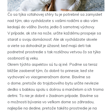
Čo sa týka vzťahovej sféry tu je potrebné sa zamyslieť
nad tým, ako vychádzate s vašimi rodičmi a ako vám
keckajú do vášho života, jedla či samotnej výchovy.
V prípade, ak ste na nože, určite každému prospeje sa
starať o svoju domácnosť. Ale ak vychádzate skvele
a viete sa dohodnúť je úžasné, keď majú deti tak
podnetné prostredie s tak rozličnou vetvou čo sa týka
osobností aj veku.
Okrem týchto aspektov sú tu aj iné. Poďme sa teraz
bližšie zaoberať tým, čo dobré to prinesie, keď ste
vychovaní vo viacgeneračnom dome. Bavíme sa
o dome, pretože do trojizbového bytu určite nevlezie
dedko s babkou spolu s dcérou a manželom a ich troma
deťmi. To nie je dobré v žiadnom prípade. Bavíme sa
o možnosti bývania vo veľkom dome so záhradou,
najlepšie na dedine, pretože takéto prostredie je na