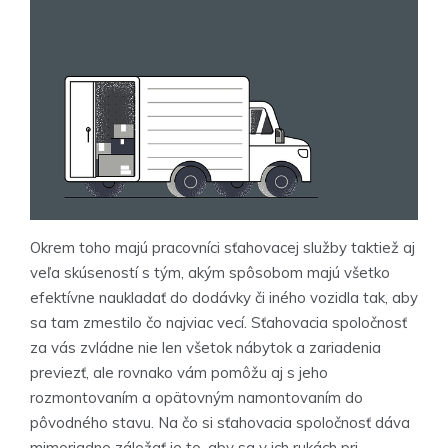
Okrem toho majú pracovníci sťahovacej služby taktiež aj
veľa skúseností s tým, akým spôsobom majú všetko
efektívne naukladať do dodávky či iného vozidla tak, aby
sa tam zmestilo čo najviac vecí. Sťahovacia spoločnosť
za vás zvládne nie len všetok nábytok a zariadenia
previezť, ale rovnako vám pomôžu aj s jeho
rozmontovaním a opätovným namontovaním do
pôvodného stavu. Na čo si sťahovacia spoločnosť dáva
mimoriadne záležať je to, aby sa v ich rukách pri