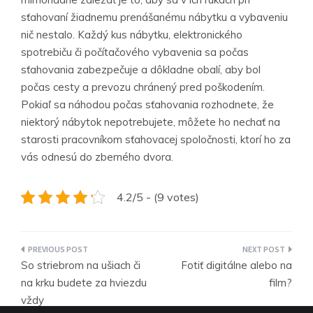
sťahovaní žiadnemu prenášanému nábytku a vybaveniu
nič nestalo. Každý kus nábytku, elektronického
spotrebiču či počítačového vybavenia sa počas
sťahovania zabezpečuje a dôkladne obalí, aby bol
počas cesty a prevozu chránený pred poškodením.
Pokiaľ sa náhodou počas sťahovania rozhodnete, že
niektorý nábytok nepotrebujete, môžete ho nechať na
starosti pracovníkom sťahovacej spoločnosti, ktorí ho za
vás odnesú do zberného dvora.
4.2/5 - (9 votes)
Navigace
So striebrom na ušiach či
Fotiť digitálne alebo na
pro
na krku budete za hviezdu
film?
vždy
příspěvek