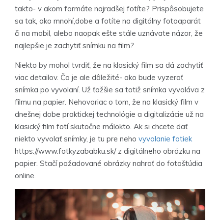
takto- v akom formáte najradšej fotíte? Prispôsobujete
sa tak, ako mnohí,dobe a fotíte na digitálny fotoaparát
či na mobil, alebo naopak ešte stále uznávate názor, že
najlepšie je zachytiť snímku na film?
Niekto by mohol tvrdiť, že na klasický film sa dá zachytiť
viac detailov. Čo je ale dôležité- ako bude vyzerať
snímka po vyvolaní. Už ťažšie sa totiž snímka vyvoláva z
filmu na papier. Nehovoriac o tom, že na klasický film v
dnešnej dobe praktickej technológie a digitalizácie už na
klasický film fotí skutočne málokto. Ak si chcete dať
niekto vyvolať snímky, je tu pre neho
vyvolanie fotiek
https://www.fotkyzababku.sk/
z digitálneho obrázku na
papier. Stačí požadované obrázky nahrať do fotoštúdia
online.