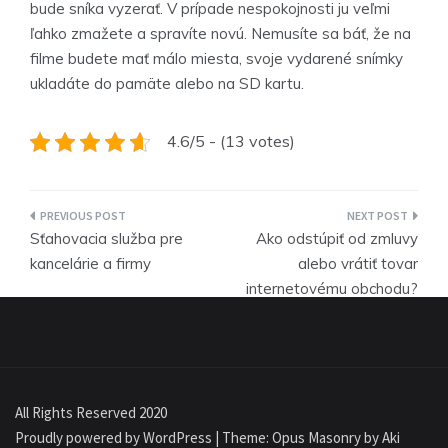
bude sníka vyzerať. V prípade nespokojnosti ju veľmi
ľahko zmažete a spravíte novú. Nemusíte sa báť, že na
filme budete mať málo miesta, svoje vydarené snímky
ukladáte do pamäte alebo na SD kartu.
4.6/5 - (13 votes)
Navigace
Sťahovacia služba pre
Ako odstúpiť od zmluvy
pro
kancelárie a firmy
alebo vrátiť tovar
internetovému obchodu?
příspěvek
All Rights Reserved 2020
Proudly powered by WordPress
|
Theme: Opus Masonry by
Aki