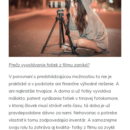
Prečo vyvolávanie fotiek z filmu zaniká?
V porovnaní s predchádzajúcou možnosťou to nie je
praktické a v podstate ani finančne výhodné riešenie. A
ani najkratšie trvajúce. A doma si už fotky vyvoláva
málokto, patent vyrábania fotiek v tmavej fotokomore,
v ktorej človek musí stráviť veľa času, tá doba je už
pravdepodobne dávno za nami. Nehovoriac o potrebe
vlastniť k tomu zodpovedajúci inventár. A samozrejme
svoju rolu tu zohráva aj kvalita- fotky z filmu sa zvykli