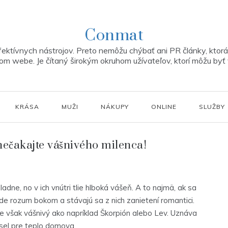
Conmat
ektívnych nástrojov. Preto nemôžu chýbať ani PR články, ktorá 
m webe. Je čítaný širokým okruhom užívateľov, ktorí môžu byť 
KRÁSA
MUŽI
NÁKUPY
ONLINE
SLUŽBY
ečakajte vášnivého milenca!
adne, no v ich vnútri tlie hlboká vášeň. A to najmä, ak sa
 ide rozum bokom a stávajú sa z nich zanietení romantici.
je však vášnivý ako napríklad Škorpión alebo Lev. Uznáva
sel pre teplo domova.