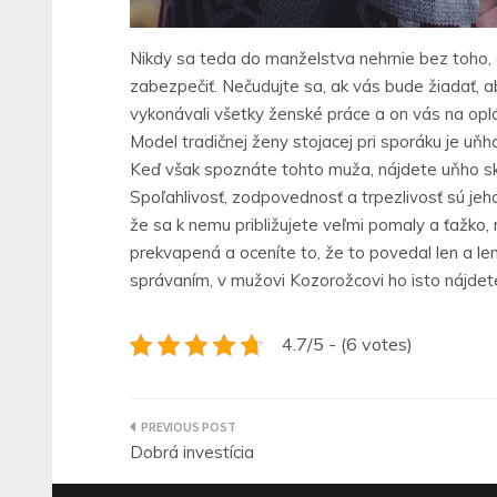
Nikdy sa teda do manželstva nehrnie bez toho, a
zabezpečiť. Nečudujte sa, ak vás bude žiadať, aby
vykonávali všetky ženské práce a on vás na oplát
Model tradičnej ženy stojacej pri sporáku je uňh
Keď však spoznáte tohto muža, nájdete uňho sk
Spoľahlivosť, zodpovednosť a trpezlivosť sú jeho
že sa k nemu približujete veľmi pomaly a ťažko,
prekvapená a oceníte to, že to povedal len a 
správaním, v mužovi Kozorožcovi ho isto nájdet
4.7/5 - (6 votes)
Navigace
Dobrá investícia
pro