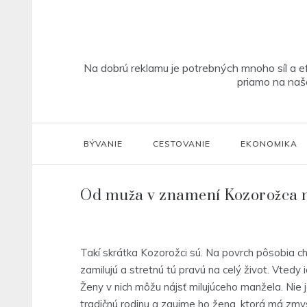
Skip
to
content
Na dobrú reklamu je potrebných mnoho síl a ef
priamo na našo
BÝVANIE
CESTOVANIE
EKONOMIKA
Od muža v znamení Kozorožca n
Takí skrátka Kozorožci sú. Na povrch pôsobia chl
zamilujú a stretnú tú pravú na celý život. Vtedy
Ženy v nich môžu nájsť milujúceho manžela. Nie 
tradičnú rodinu a zaujme ho žena, ktorá má zmy