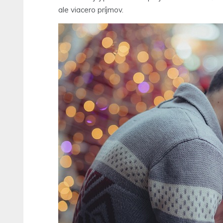
ale viacero príjmov.