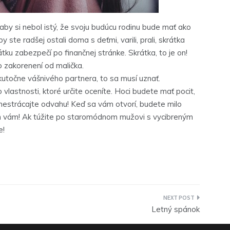
by si nebol istý, že svoju budúcu rodinu bude mať ako
 ste radšej ostali doma s deťmi, varili, prali, skrátka
ku zabezpečí po finančnej stránke. Skrátka, to je on!
o zakorenení od malička.
utočne vášnivého partnera, to sa musí uznať.
 vlastnosti, ktoré určite oceníte. Hoci budete mať pocit,
 nestrácajte odvahu! Keď sa vám otvorí, budete milo
len vám! Ak túžite po staromódnom mužovi s vycibreným
e!
Letný spánok