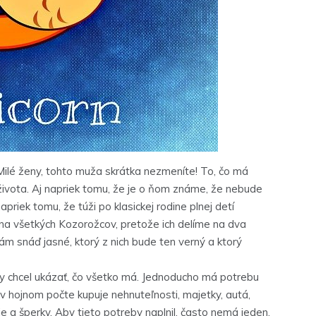
ilé ženy, tohto muža skrátka nezmeníte! To, čo má
života. Aj napriek tomu, že je o ňom známe, že nebude
apriek tomu, že túži po klasickej rodine plnej detí
 na všetkých Kozorožcov, pretože ich delíme na dva
m snáď jasné, ktorý z nich bude ten verný a ktorý
 chcel ukázať, čo všetko má. Jednoducho má potrebu
v hojnom počte kupuje nehnuteľnosti, majetky, autá,
e a šperky. Aby tieto potreby naplnil, často nemá jeden,