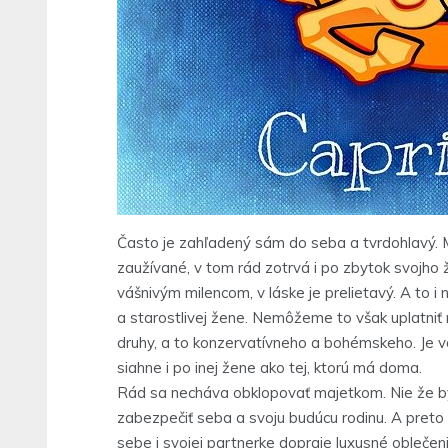
Často je zahľadený sám do seba a tvrdohlavý. M
zaužívané, v tom rád zotrvá i po zbytok svojho 
vášnivým milencom, v láske je prelietavý. A to i n
a starostlivej žene. Nemôžeme to však uplatniť
druhy, a to konzervatívneho a bohémskeho. Je vá
siahne i po inej žene ako tej, ktorú má doma.
Rád sa necháva obklopovať majetkom. Nie že by
zabezpečiť seba a svoju budúcu rodinu. A preto 
sebe i svojej partnerke dopraje luxusné oblečeni