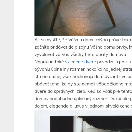
Ak si myslíte, že Vášmu domu chýba práve takát
začnite pridávať do dizajnu Vášho domu prvky,
vyvolávať vo Vás všetky tieto pocity domova.
Napríklad také
sklenené dvere
privodzujú pocit 
bývaniu úplne iný rozmer, nakoľko na jednej str
strane druhej však nechávajú dom dýchať svojou
obávať toho, že by ste nemali vôbec žiadne možn
dvere do správnych izieb. Keď sa však pre tent
domov nadobudne úplne iný rozmer. Dokonale p
dojem, elegancia a luxus v jednom, skvelá cena a