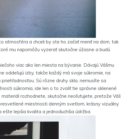
o atmosféra a chceli by ste ho začať meniť na dom, tak
 ktoré mu napomôžu vyzerať skutočne úžasne a budú
niečoho viac ako len miesta na bývanie. Dávajú Vášmu
ane oddeľujú izby, takže každý má svoje súkromie, na
 priehľadnosťou. Sú rôzne druhy skla, nemusíte sa
osti súkromia, ide len o to zvoliť tie správne sklenené
o materiál rozhodnete, skutočne neoľutujete, pretože Váš
resvetlené miestnosti denným svetlom, krásny vizuálny
 ešte lepšia kvalita a jednoduchšia údržba.