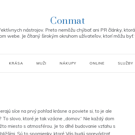
Conmat
ektívnych nástrojov. Preto nemôžu chýbať ani PR články, ktorá 
m webe. Je čítaný širokým okruhom užívateľov, ktorí môžu byť 
KRÁSA
MUŽI
NÁKUPY
ONLINE
SLUŽBY
jú síce na prvý pohľad krásne a poviete si, to je ale
e? To slovo, ktoré je tak vzácne „domov.“ Nie každý dom
žto miesto s atmosférou. Je to dlhé budovanie vzťahu s
bližšími. Sú to spomienky, ktoré Vás budú sprevádzať