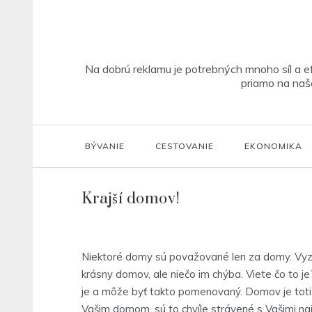
Skip
to
content
Na dobrú reklamu je potrebných mnoho síl a ef
priamo na našo
BÝVANIE
CESTOVANIE
EKONOMIKA
Krajší domov!
Niektoré domy sú považované len za domy. Vyzera
krásny domov, ale niečo im chýba. Viete čo to j
je a môže byť takto pomenovaný. Domov je toti
Vašim domom, sú to chvíle strávené s Vašimi naj