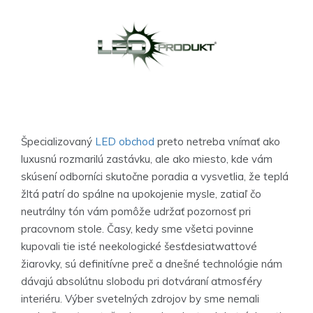
Špecializovaný
LED obchod
preto netreba vnímať ako
luxusnú rozmarilú zastávku, ale ako miesto, kde vám
skúsení odborníci skutočne poradia a vysvetlia, že teplá
žltá patrí do spálne na upokojenie mysle, zatiaľ čo
neutrálny tón vám pomôže udržať pozornosť pri
pracovnom stole. Časy, kedy sme všetci povinne
kupovali tie isté neekologické šesťdesiatwattové
žiarovky, sú definitívne preč a dnešné technológie nám
dávajú absolútnu slobodu pri dotváraní atmosféry
interiéru. Výber svetelných zdrojov by sme nemali