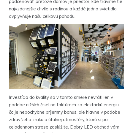
podceňovať, pretože domov je priestor, kde trávime tie
najvzácnejšie chvíle s rodinou a každé jedno svietidlo
ovplyvňuje našu celkovú pohodu.
Investícia do kvality sa v tomto smere nevráti len v
podobe nižších čísel na faktúrach za elektrickú energiu,
čo je nepochybne príjemný bonus, ale hlavne v podobe
zdravšieho zraku a útulnej atmosféry, ktorú si po
celodennom strese zaslúžite. Dobrý LED obchod vám