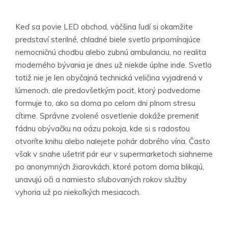
Keď sa povie LED obchod, väčšina ľudí si okamžite
predstaví sterilné, chladné biele svetlo pripomínajúce
nemocničnú chodbu alebo zubnú ambulanciu, no realita
moderného bývania je dnes už niekde úplne inde. Svetlo
totiž nie je len obyčajná technická veličina vyjadrená v
lúmenoch, ale predovšetkým pocit, ktorý podvedome
formuje to, ako sa doma po celom dni plnom stresu
cítime. Správne zvolené osvetlenie dokáže premeniť
fádnu obývačku na oázu pokoja, kde si s radosťou
otvoríte knihu alebo nalejete pohár dobrého vína. Často
však v snahe ušetriť pár eur v supermarketoch siahneme
po anonymných žiarovkách, ktoré potom doma blikajú,
unavujú oči a namiesto sľubovaných rokov služby
vyhoria už po niekoľkých mesiacoch.