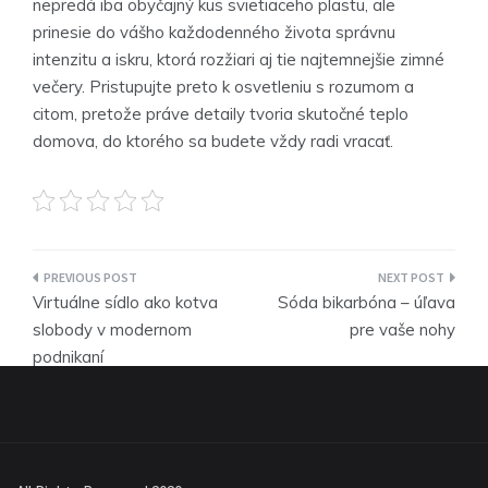
nepredá iba obyčajný kus svietiaceho plastu, ale
prinesie do vášho každodenného života správnu
intenzitu a iskru, ktorá rozžiari aj tie najtemnejšie zimné
večery. Pristupujte preto k osvetleniu s rozumom a
citom, pretože práve detaily tvoria skutočné teplo
domova, do ktorého sa budete vždy radi vracať.
Navigace
Virtuálne sídlo ako kotva
Sóda bikarbóna – úľava
pro
slobody v modernom
pre vaše nohy
podnikaní
příspěvek